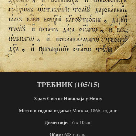
ТРЕБНИК
(
105/15
)
Храм Светог Николаја у Нишу
Место и година
издања:
Москва, 1866. године
Димензије:
16 х 10
cm
Обим:
608 страна