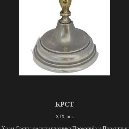
КРСТ
XIX
век
Храм Светог великомученика Прокопија у Прокупљу