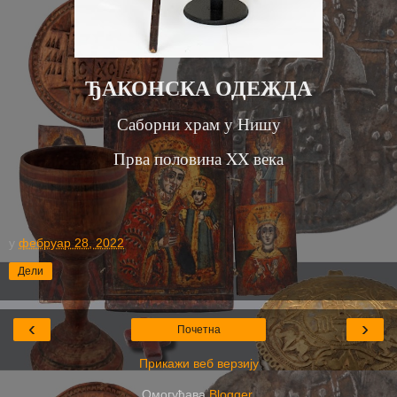
ЂАКОНСКА ОДЕЖДА
Саборни храм у Нишу
Прва половина
XX
века
у
фебруар 28, 2022
Дели
‹
›
Почетна
Прикажи веб верзију
Омогућава
Blogger
.