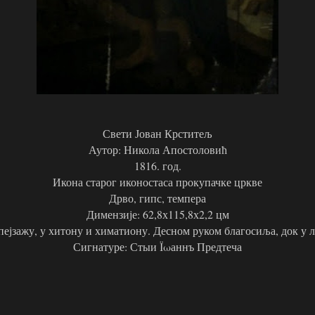
Свети Јован Крститељ
Аутор: Никола Апостоловић
1816. год.
Икона старог иконостаса прокупачке цркве
Дрво, гипс, темпера
Димензије: 62,8х115,8х2,2 цм
пејзажу, у хитону и химатиону. Десном руком благосиља, док у 
Сигнатуре: Стыи Їωаннъ Предтеча