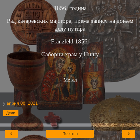
1856. годинa
Рад качаревских мајстора, према запису на доњем
делу путира
F
ranzfeld
1856.
Саборни храм у Нишу
Метал
у
април 08, 2021
Дели
‹
›
Почетна