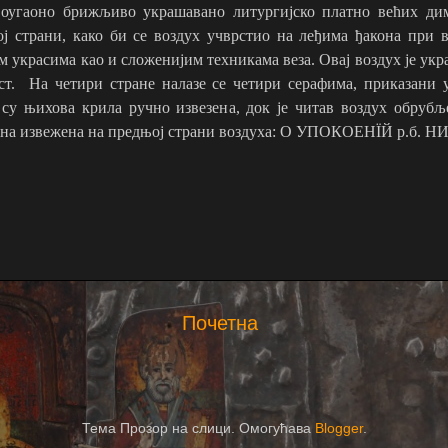
оугаоно брижљиво украшавано литургијско платно већих диме
ј страни, како би се воздух учврстио на леђима ђакона при 
м украсима као и сложенијим техникама веза. Овај воздух је 
ст.
На четири стране налазе се четири серафима, приказани 
у њихова крила ручно извезена, док је читав воздух обрубље
ена извежена на предњој страни воздуха:
О УПОКОЕНЇЙ р.б. Н
Почетна
Тема Прозор на слици. Омогућава
Blogger
.