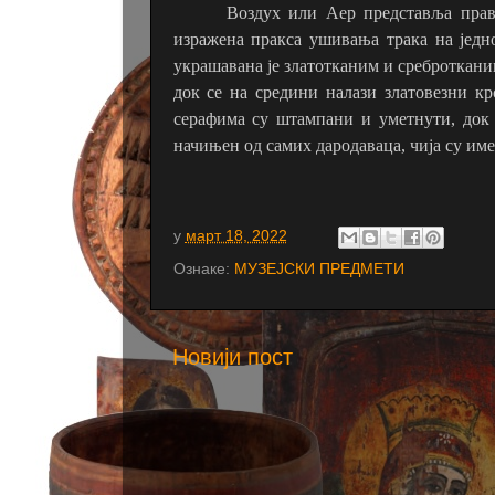
Воздух или Аер представља прав
изражена пракса ушивања трака на једно
украшавана је златотканим и среброткани
док се на средини налази златовезни кр
серафима су штампани и уметнути, док с
начињен од самих дародаваца, чија су им
у
март 18, 2022
Ознаке:
МУЗЕЈСКИ ПРЕДМЕТИ
Новији пост