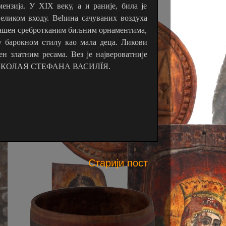
нзија. У XIX веку, а и раније, била је
великом входу. Већина сачуваних воздуха
украшен сребротканим биљним орнаментима,
у барокном стилу као мала деца. Ликови
н златним ресама. Вез је највероватније
ИКОЛА
Я
СТЕФАНА ВАСИЛЇ
Я.
Старији пост