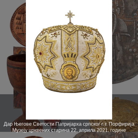
Дар Његове Светости Патријарха српског г. г. Порфирија
Музеју црквених старина 22. априла 2021. године